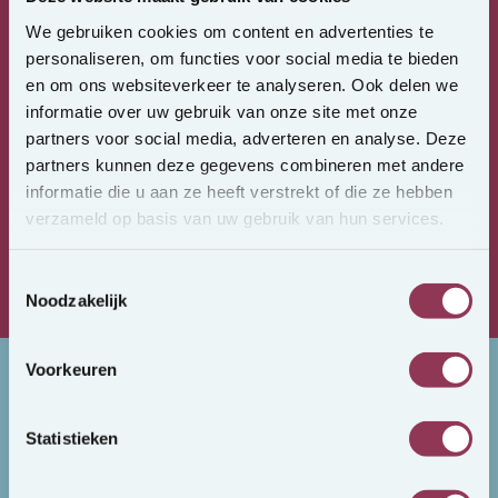
We gebruiken cookies om content en advertenties te
personaliseren, om functies voor social media te bieden
Rețea regională
mare de persoane relevante
en om ons websiteverkeer te analyseren. Ook delen we
informatie over uw gebruik van onze site met onze
partners voor social media, adverteren en analyse. Deze
Un sentiment
de calitate și talent
partners kunnen deze gegevens combineren met andere
informatie die u aan ze heeft verstrekt of die ze hebben
Cunoaștem piața
și reglementările
verzameld op basis van uw gebruik van hun services.
Toestemmingsselectie
Întotdeauna în căutare de
partea perfectă
.
Noodzakelijk
Voorkeuren
Posturi vacante
Statistieken
Toate posturile vacante