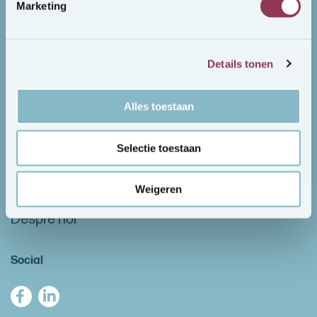
Marketing
My CentralJob (Olandeză)
Login / New account
Details tonen
Hoursregistration
Alles toestaan
Sick notes
Downloads / documents
Selectie toestaan
CentralJob
Weigeren
Despre noi
Social