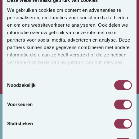
Deze website maakt gebruik van cookies
We gebruiken cookies om content en advertenties te
personaliseren, om functies voor social media te bieden
Wielka regionalna
sieć odpowiednich osób
en om ons websiteverkeer te analyseren. Ook delen we
informatie over uw gebruik van onze site met onze
partners voor social media, adverteren en analyse. Deze
Wyczucie
jakości i talentu
partners kunnen deze gegevens combineren met andere
informatie die u aan ze heeft verstrekt of die ze hebben
Znamy rynek
i obowiązujące przepisy
verzameld op basis van uw gebruik van hun services.
Toestemmingsselectie
Zawsze szukając
idealnego dopasowania
Noodzakelijk
Voorkeuren
Wakaty
Statistieken
Wszystkie wakaty