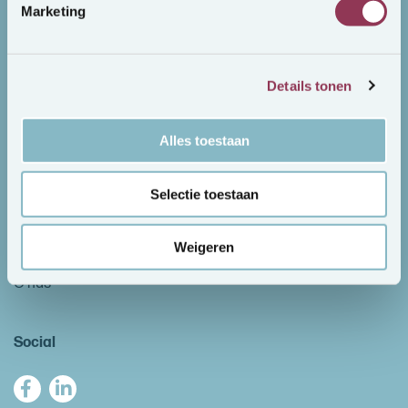
Marketing
My CentralJob (Holenderski)
Login / New account
Details tonen
Hoursregistration
Alles toestaan
Sick notes
Downloads / documents
Selectie toestaan
CentralJob
Weigeren
O nas
Social