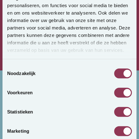
personaliseren, om functies voor social media te bieden
en om ons websiteverkeer te analyseren. Ook delen we
Wyczucie
jakości i talentu
informatie over uw gebruik van onze site met onze
partners voor social media, adverteren en analyse. Deze
partners kunnen deze gegevens combineren met andere
Znamy rynek
i obowiązujące przepisy
informatie die u aan ze heeft verstrekt of die ze hebben
verzameld op basis van uw gebruik van hun services.
Zawsze szukając
idealnego dopasowania
Toestemmingsselectie
Noodzakelijk
Wakaty
Voorkeuren
Wszystkie wakaty
Statistieken
My CentralJob (Holenderski)
Marketing