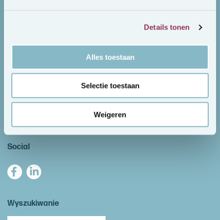
Login / New account
Hoursregistration
Details tonen
Sick notes
Alles toestaan
Downloads / documents
Selectie toestaan
CentralJob
Weigeren
O nas
Social
Wyszukiwanie