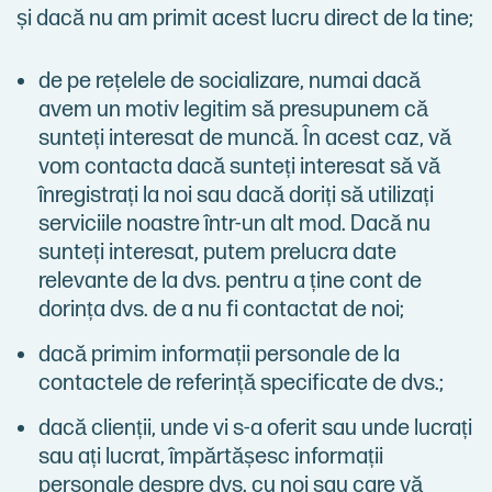
și dacă nu am primit acest lucru direct de la tine;
de pe rețelele de socializare, numai dacă
avem un motiv legitim să presupunem că
sunteți interesat de muncă. În acest caz, vă
vom contacta dacă sunteți interesat să vă
înregistrați la noi sau dacă doriți să utilizați
serviciile noastre într-un alt mod. Dacă nu
sunteți interesat, putem prelucra date
relevante de la dvs. pentru a ține cont de
dorința dvs. de a nu fi contactat de noi;
dacă primim informații personale de la
contactele de referință specificate de dvs.;
dacă clienții, unde vi s-a oferit sau unde lucrați
sau ați lucrat, împărtășesc informații
personale despre dvs. cu noi sau care vă