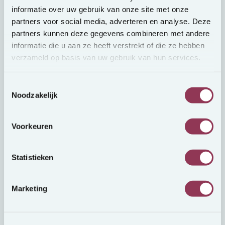
informatie over uw gebruik van onze site met onze
Prelucrăm informațiile;
partners voor social media, adverteren en analyse. Deze
partners kunnen deze gegevens combineren met andere
pentru a executa în mod corespunzător
informatie die u aan ze heeft verstrekt of die ze hebben
acordul și/sau condițiile de utilizare pe care le-
verzameld op basis van uw gebruik van hun services.
am convenit cu dumneavoastră;
pentru a respecta o obligație legală;
Toestemmingsselectie
Noodzakelijk
pe baza unui interes legitim care este în
conformitate cu sau rezultă din scopurile
Voorkeuren
declarate; (de ce prelucrăm datele cu
caracter personal) Facem acest lucru pe
Statistieken
baza unei evaluări și a unei cântăriri atente a
intereselor
Marketing
pe baza consimțământului dumneavoastră.
Când colectăm datele dumneavoastră cu