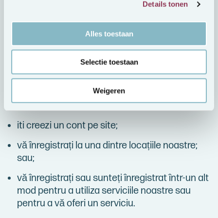
Details tonen
caracter personal?
De exemplu, colectăm datele dumneavoastră
Alles toestaan
cu caracter personal dacă;
Selectie toestaan
vizitați site-urile noastre web;
Weigeren
completați sau lăsați datele dvs. pe site-ul
nostru;
iti creezi un cont pe site;
vă înregistrați la una dintre locațiile noastre;
sau;
vă înregistrați sau sunteți înregistrat într-un alt
mod pentru a utiliza serviciile noastre sau
pentru a vă oferi un serviciu.