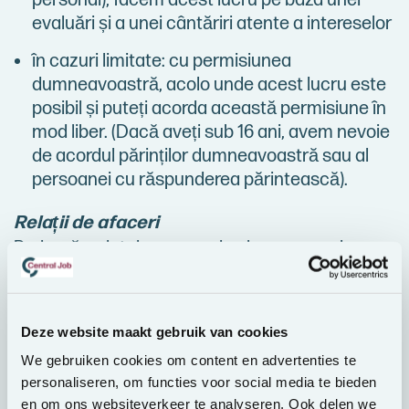
personal), facem acest lucru pe baza unei
evaluări și a unei cântăriri atente a intereselor
în cazuri limitate: cu permisiunea
dumneavoastră, acolo unde acest lucru este
posibil și puteți acorda această permisiune în
mod liber. (Dacă aveți sub 16 ani, avem nevoie
de acordul părinților dumneavoastră sau al
persoanei cu răspunderea părintească).
Relații de afaceri
Prelucrăm datele personale ale persoanelor
care lucrează pentru companii cu care facem
afaceri (1) pentru a face oferte și/sau a furniza
informații despre servicii și alte activități, (2)
Deze website maakt gebruik van cookies
pentru a menține o relație de afaceri și (3) pentru
We gebruiken cookies om content en advertenties te
a încheia și menține un contract de cesiune.
personaliseren, om functies voor social media te bieden
en om ons websiteverkeer te analyseren. Ook delen we