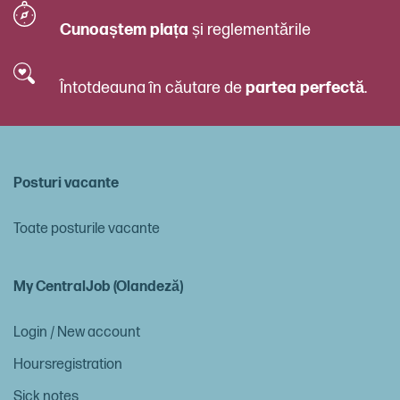
Cunoaștem piața
și reglementările
Întotdeauna în căutare de
partea perfectă
.
Posturi vacante
Toate posturile vacante
My CentralJob (Olandeză)
Login / New account
Hoursregistration
Sick notes