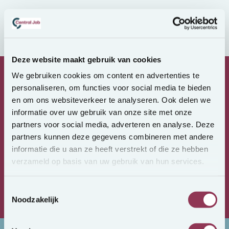
CentralJob tijdlijst invulbaar
Deze website maakt gebruik van cookies
We gebruiken cookies om content en advertenties te
personaliseren, om functies voor social media te bieden
Groot regionaal
netwerk van relevante
en om ons websiteverkeer te analyseren. Ook delen we
mensen
informatie over uw gebruik van onze site met onze
partners voor social media, adverteren en analyse. Deze
Een zintuig
voor kwaliteit en talent
partners kunnen deze gegevens combineren met andere
informatie die u aan ze heeft verstrekt of die ze hebben
verzameld op basis van uw gebruik van hun services.
We kennen de markt
en de regelgeving
Toestemmingsselectie
Altijd op zoek naar
de perfecte match
Noodzakelijk