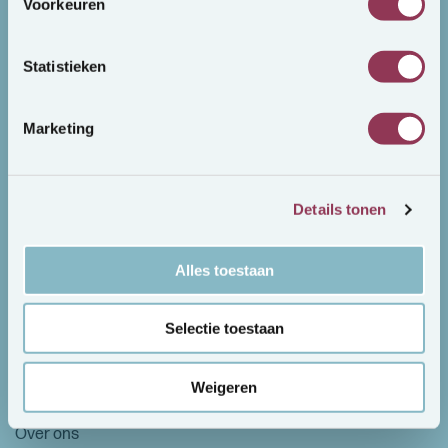
Voorkeuren
Vacatures
Statistieken
Vacature overzicht
Marketing
Mijn CentralJob
Details tonen
Inloggen / Nieuw account
Urenregistratie
Alles toestaan
Ziekmeldingen
Downloads / documenten
Selectie toestaan
CentralJob
Weigeren
Over ons