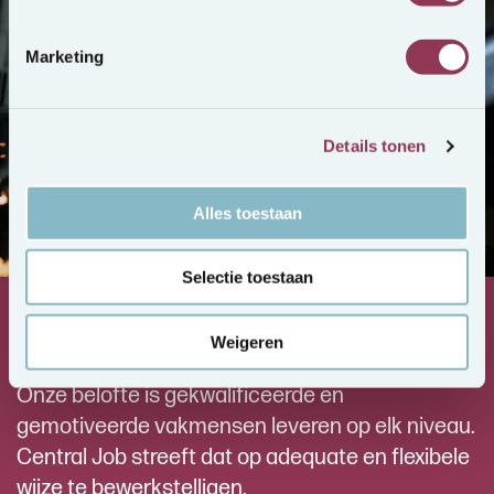
Marketing
Details tonen
Alles toestaan
Selectie toestaan
Central Job, een bundeling van krachten
Weigeren
Onze belofte is gekwalificeerde en
gemotiveerde vakmensen leveren op elk niveau.
Central Job streeft dat op adequate en flexibele
wijze te bewerkstelligen.