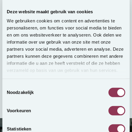
Deze website maakt gebruik van cookies
Sport
We gebruiken cookies om content en advertenties te
In de sport wordt gewerkt aan het ontwikkelen
personaliseren, om functies voor social media te bieden
van ontdekte talenten. Dat gebeurt ook binnen
en om ons websiteverkeer te analyseren. Ook delen we
CentralJob. We bieden kandidaten veel
informatie over uw gebruik van onze site met onze
mogelijkheden om zich verder te ontwikkelen.
partners voor social media, adverteren en analyse. Deze
Ook willen we sporters graag in de gelegenheid
partners kunnen deze gegevens combineren met andere
stellen op het veld de beste prestaties neer te
informatie die u aan ze heeft verstrekt of die ze hebben
verzameld op basis van uw gebruik van hun services.
zetten en een teamgevoel uit te stralen. Het is
belangrijk om een teamgevoel te creëren binnen
Toestemmingsselectie
de jeugd wat extra versterkt wordt met eigen
Noodzakelijk
o.a. eigen sportkleding.
Voorkeuren
Statistieken