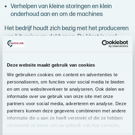
Verhelpen van kleine storingen en klein
onderhoud aan en om de machines
Het bedrijf houdt zich bezig met het produceren
van bitumineuze dakbanen. De klant is veel
meer dan een producent van hoogkwalitatieve
producten voor waterdichting en isolatie. Al
meer dan honderdvijftig jaar bouwen we onze
Deze website maakt gebruik van cookies
expertise uit en stellen we onze kennis ten
We gebruiken cookies om content en advertenties te
dienste van onze klanten.
personaliseren, om functies voor social media te bieden
en om ons websiteverkeer te analyseren. Ook delen we
Je beschikt over een heftruckcertificaat of
informatie over uw gebruik van onze site met onze
bent bereid deze op onze kosten te halen.
partners voor social media, adverteren en analyse. Deze
partners kunnen deze gegevens combineren met andere
Je hebt ervaring in een productieomgeving
informatie die u aan ze heeft verstrekt of die ze hebben
verzameld op basis van uw gebruik van hun services.
Je bent leergierig