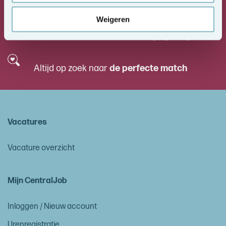
Een zintuig
voor kwaliteit en talent
Weigeren
We kennen de markt
en de regelgeving
Altijd op zoek naar
de perfecte match
Vacatures
Vacature overzicht
Mijn CentralJob
Inloggen / Nieuw account
Urenregistratie