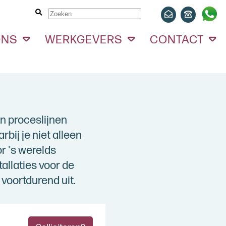
ONS
WERKGEVERS
CONTACT
an proceslijnen
bij je niet alleen
r 's werelds
allaties voor de
voortdurend uit.